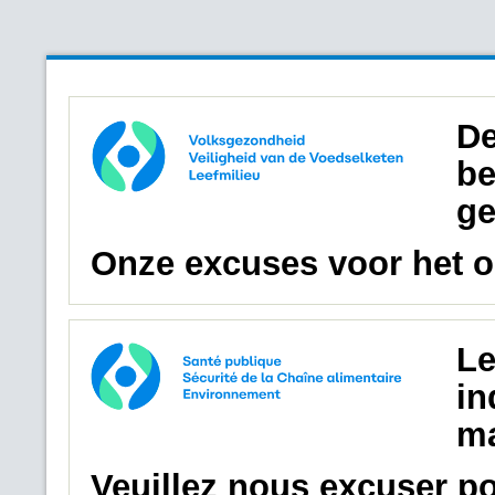
De
be
ge
Onze excuses voor het 
Le
in
ma
Veuillez nous excuser p