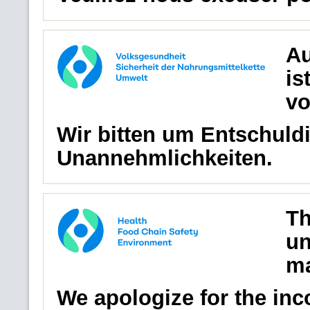
Au
is
vo
Wir bitten um Entschuldi
Unannehmlichkeiten.
Th
un
ma
We apologize for the in