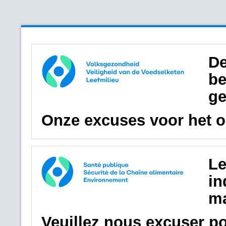
De
be
ge
Onze excuses voor het 
Le
in
ma
Veuillez nous excuser p