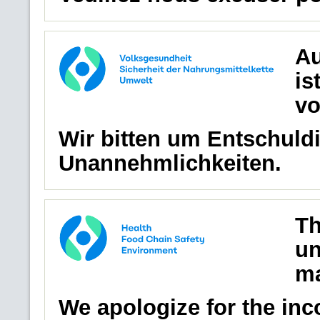
Au
is
vo
Wir bitten um Entschuldi
Unannehmlichkeiten.
Th
un
ma
We apologize for the in