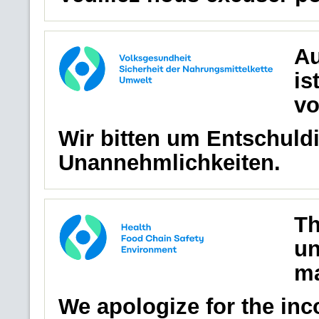
Au
is
vo
Wir bitten um Entschuldi
Unannehmlichkeiten.
Th
un
ma
We apologize for the in