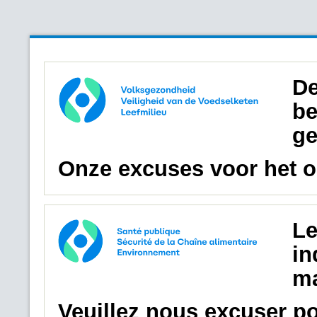
De
be
ge
Onze excuses voor het 
Le
in
ma
Veuillez nous excuser p