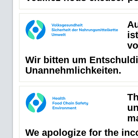
Au
is
vo
Wir bitten um Entschuldi
Unannehmlichkeiten.
Th
un
ma
We apologize for the in