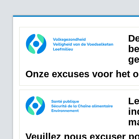
De
be
ge
Onze excuses voor het 
Le
in
ma
Veuillez nous excuser p