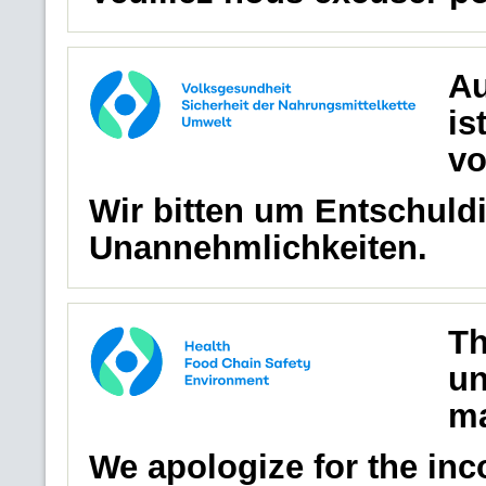
Au
is
vo
Wir bitten um Entschuldi
Unannehmlichkeiten.
Th
un
ma
We apologize for the in