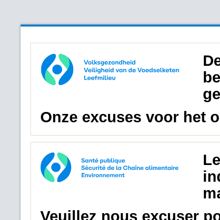
De
be
ge
Onze excuses voor het 
Le
in
ma
Veuillez nous excuser p