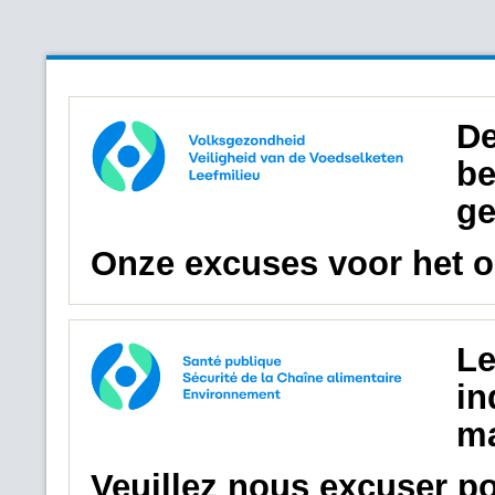
De
be
ge
Onze excuses voor het 
Le
in
ma
Veuillez nous excuser p