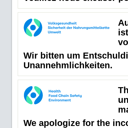
Au
is
vo
Wir bitten um Entschuldi
Unannehmlichkeiten.
Th
un
ma
We apologize for the in