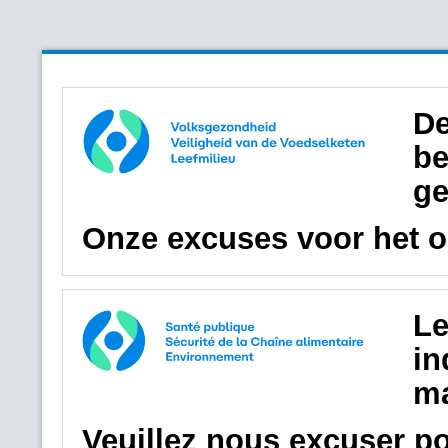
De
be
ge
Onze excuses voor het 
Le
in
ma
Veuillez nous excuser p