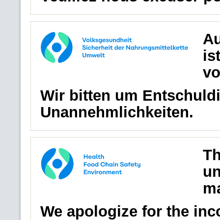
Au
is
vo
Wir bitten um Entschuldi
Unannehmlichkeiten.
Th
un
ma
We apologize for the in