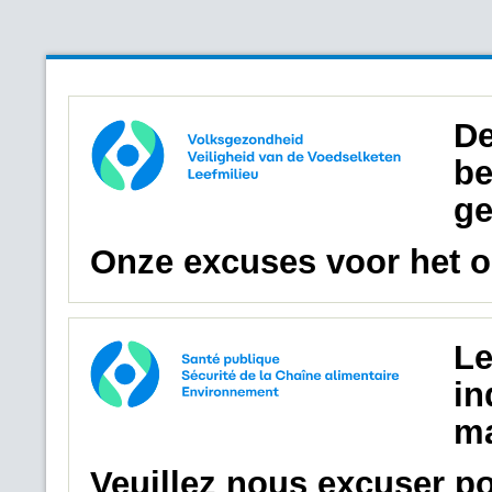
De
be
ge
Onze excuses voor het 
Le
in
ma
Veuillez nous excuser p