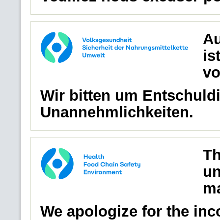
Au
is
vo
Wir bitten um Entschuldi
Unannehmlichkeiten.
Th
un
ma
We apologize for the in