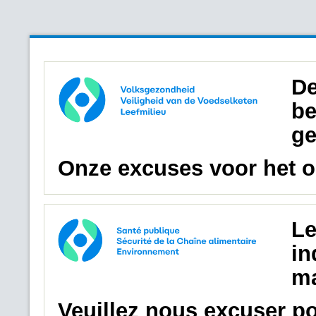
De
be
ge
Onze excuses voor het 
Le
in
ma
Veuillez nous excuser p