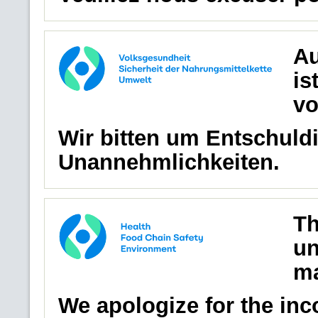
Au
is
vo
Wir bitten um Entschuldi
Unannehmlichkeiten.
Th
un
ma
We apologize for the in