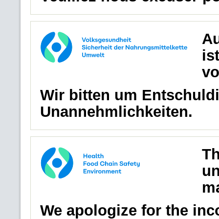
Au
is
vo
Wir bitten um Entschuldi
Unannehmlichkeiten.
Th
un
ma
We apologize for the in