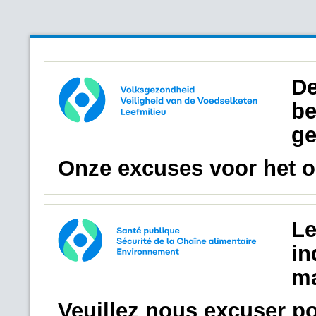
De
be
ge
Onze excuses voor het 
Le
in
ma
Veuillez nous excuser p