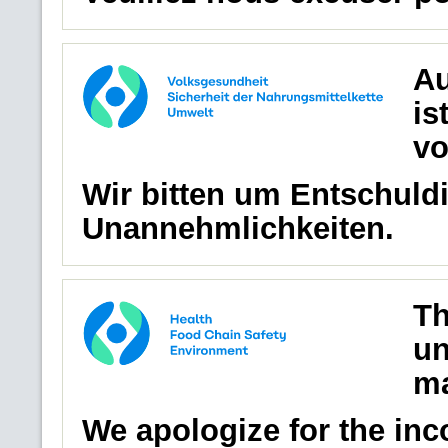
Au
is
vo
Wir bitten um Entschuldi
Unannehmlichkeiten.
Th
un
ma
We apologize for the in