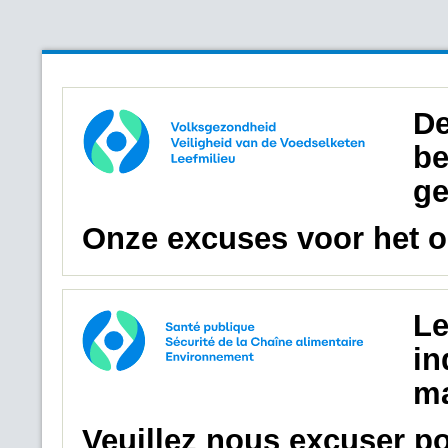
De
be
ge
Onze excuses voor het 
Le
in
ma
Veuillez nous excuser p