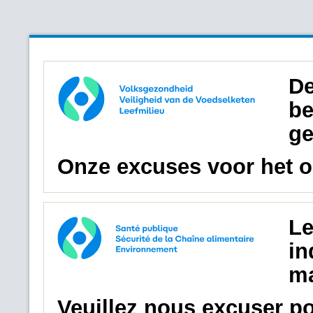
De
be
ge
Onze excuses voor het 
Le
in
ma
Veuillez nous excuser p