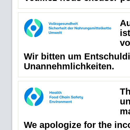
Au
is
vo
Wir bitten um Entschuldi
Unannehmlichkeiten.
Th
un
ma
We apologize for the in