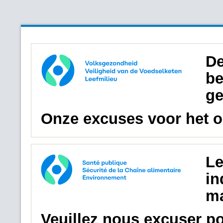
De
be
ge
Onze excuses voor het 
Le
in
ma
Veuillez nous excuser p