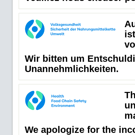
Au
is
vo
Wir bitten um Entschuldi
Unannehmlichkeiten.
Th
un
ma
We apologize for the in