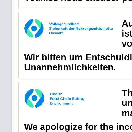
Au
is
vo
Wir bitten um Entschuldi
Unannehmlichkeiten.
Th
un
ma
We apologize for the in