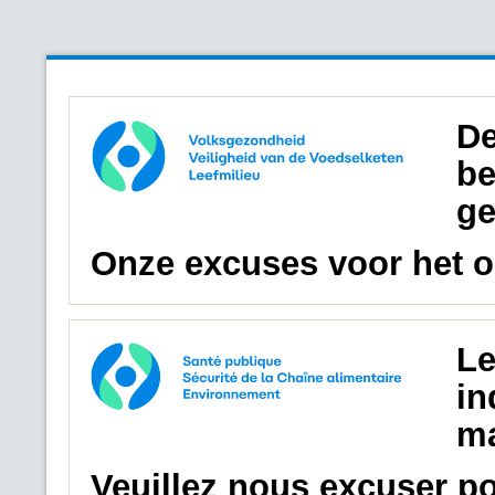
De
be
ge
Onze excuses voor het 
Le
in
ma
Veuillez nous excuser p