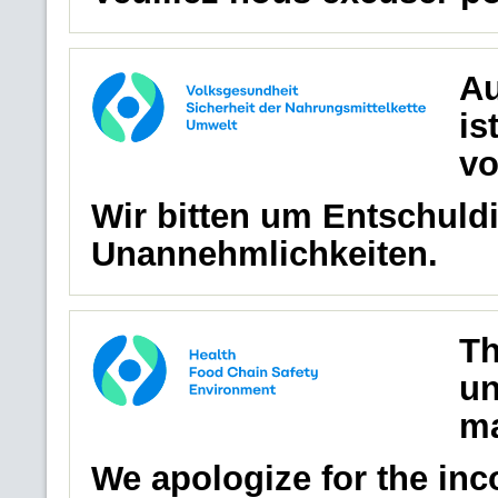
Au
is
vo
Wir bitten um Entschuldi
Unannehmlichkeiten.
Th
un
ma
We apologize for the in