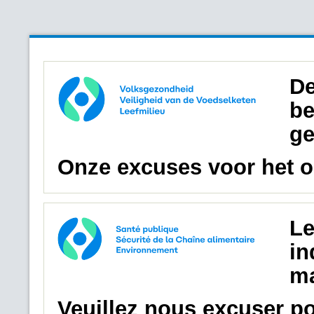
De
be
ge
Onze excuses voor het 
Le
in
ma
Veuillez nous excuser p