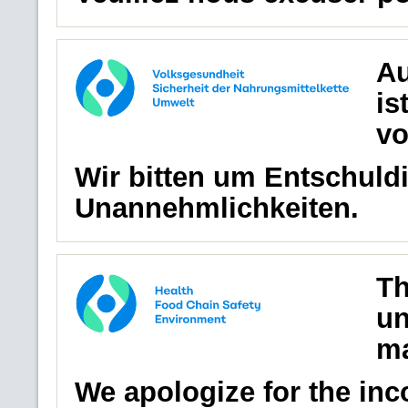
Au
is
vo
Wir bitten um Entschuldi
Unannehmlichkeiten.
Th
un
ma
We apologize for the in