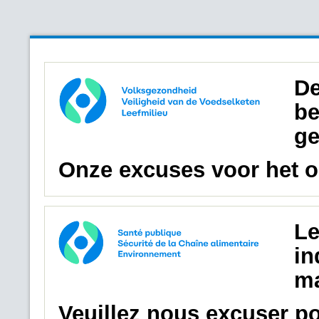
De
be
ge
Onze excuses voor het 
Le
in
ma
Veuillez nous excuser p