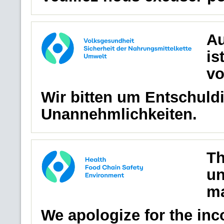
Au
is
vo
Wir bitten um Entschuldi
Unannehmlichkeiten.
Th
un
ma
We apologize for the in