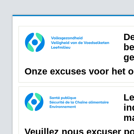
De
be
ge
Onze excuses voor het 
Le
in
ma
Veuillez nous excuser p