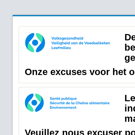
De
be
ge
Onze excuses voor het 
Le
in
ma
Veuillez nous excuser p