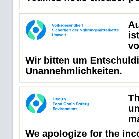
Au
is
vo
Wir bitten um Entschuldi
Unannehmlichkeiten.
Th
un
ma
We apologize for the in