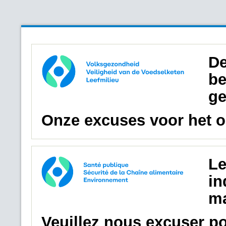
De
be
ge
Onze excuses voor het 
Le
in
ma
Veuillez nous excuser p