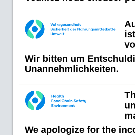
Au
is
vo
Wir bitten um Entschuldi
Unannehmlichkeiten.
Th
un
ma
We apologize for the in