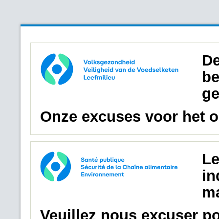
De
be
ge
Onze excuses voor het 
Le
in
ma
Veuillez nous excuser p