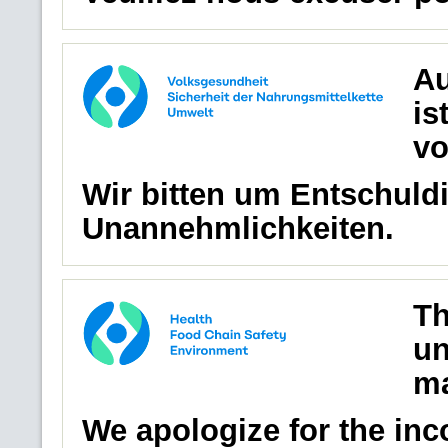
Au
is
vo
Wir bitten um Entschuldi
Unannehmlichkeiten.
Th
un
ma
We apologize for the in