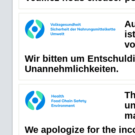
Au
is
vo
Wir bitten um Entschuldi
Unannehmlichkeiten.
Th
un
ma
We apologize for the in