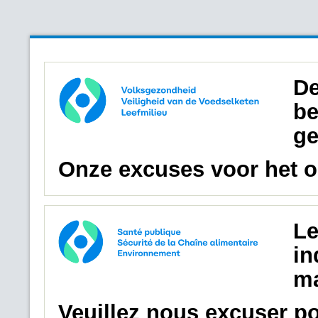
De
be
ge
Onze excuses voor het 
Le
in
ma
Veuillez nous excuser p