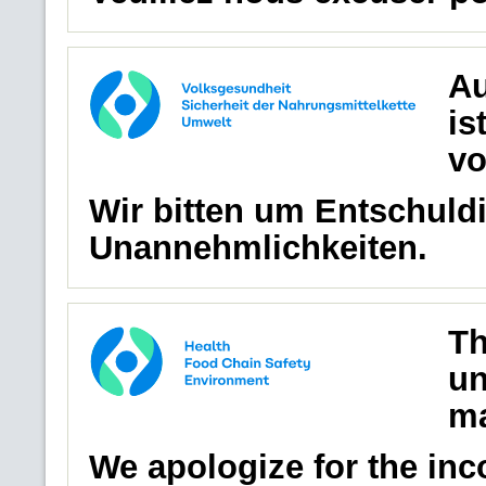
Au
is
vo
Wir bitten um Entschuldi
Unannehmlichkeiten.
Th
un
ma
We apologize for the in