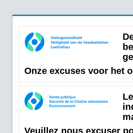
De
be
ge
Onze excuses voor het 
Le
in
ma
Veuillez nous excuser p