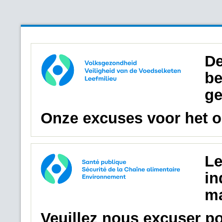
De
be
ge
Onze excuses voor het 
Le
in
ma
Veuillez nous excuser p