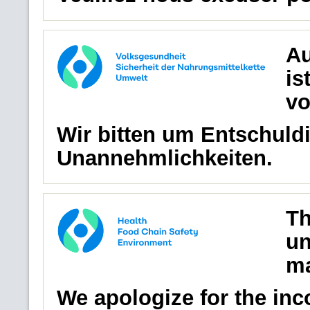
Au
is
vo
Wir bitten um Entschuldi
Unannehmlichkeiten.
Th
un
ma
We apologize for the in