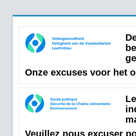
De
be
ge
Onze excuses voor het 
Le
in
ma
Veuillez nous excuser p