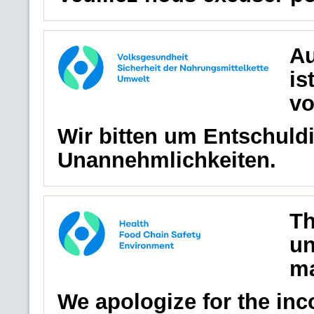
Au
is
vo
Wir bitten um Entschuldi
Unannehmlichkeiten.
Th
un
ma
We apologize for the in