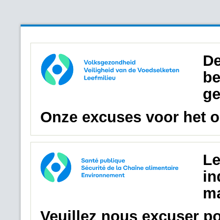
De
be
ge
Onze excuses voor het 
Le
in
ma
Veuillez nous excuser p