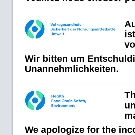
Au
is
vo
Wir bitten um Entschuldi
Unannehmlichkeiten.
Th
un
ma
We apologize for the in