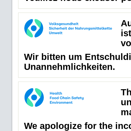
Au
is
vo
Wir bitten um Entschuldi
Unannehmlichkeiten.
Th
un
ma
We apologize for the in