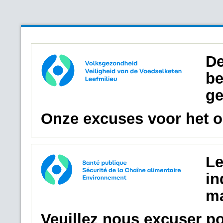
De
be
ge
Onze excuses voor het 
Le
in
ma
Veuillez nous excuser p