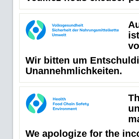
Au
is
vo
Wir bitten um Entschuldi
Unannehmlichkeiten.
Th
un
ma
We apologize for the in