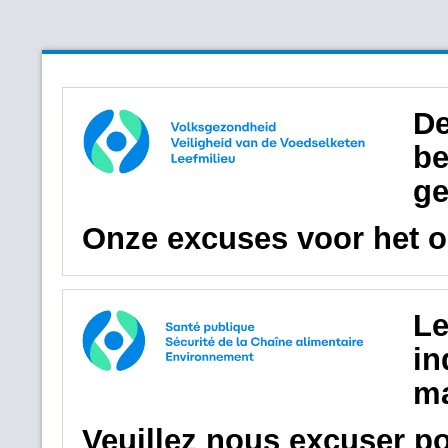
De
be
ge
Onze excuses voor het 
Le
in
ma
Veuillez nous excuser p