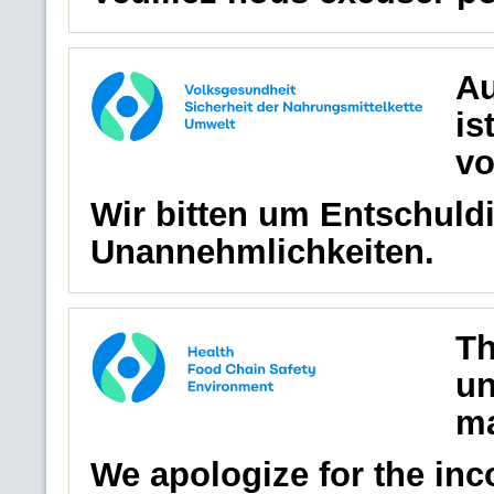
Au
is
vo
Wir bitten um Entschuldi
Unannehmlichkeiten.
Th
un
ma
We apologize for the in