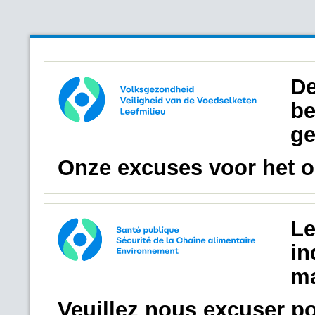
De
be
ge
Onze excuses voor het 
Le
in
ma
Veuillez nous excuser p