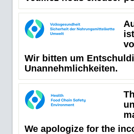
Au
is
vo
Wir bitten um Entschuldi
Unannehmlichkeiten.
Th
un
ma
We apologize for the in