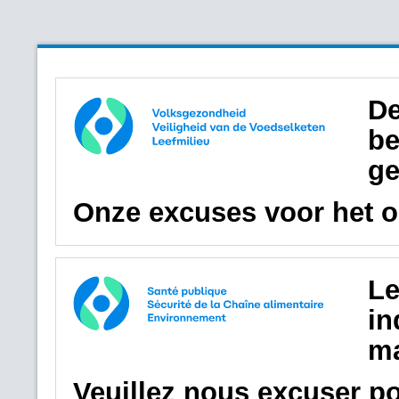
De
be
ge
Onze excuses voor het 
Le
in
ma
Veuillez nous excuser p