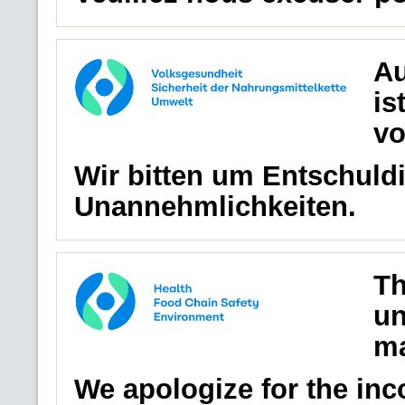
Au
is
vo
Wir bitten um Entschuldi
Unannehmlichkeiten.
Th
un
ma
We apologize for the in