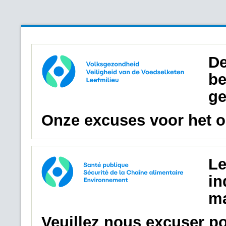
De
be
ge
Onze excuses voor het 
Le
in
ma
Veuillez nous excuser p