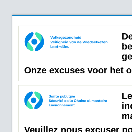
De
be
ge
Onze excuses voor het 
Le
in
ma
Veuillez nous excuser p